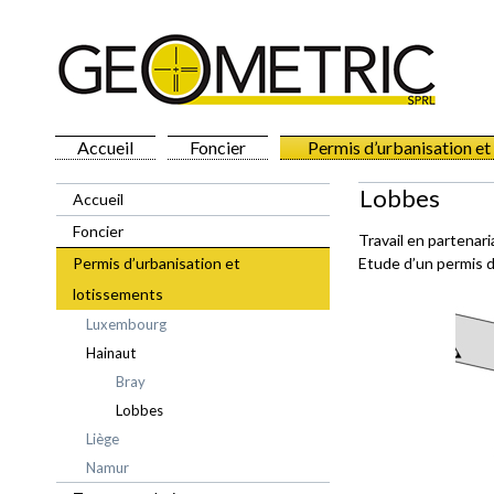
Accueil
Foncier
Permis d’urbanisation et
Lobbes
Accueil
Foncier
Travail en partenar
Permis d’urbanisation et
Etude d’un permis d’
lotissements
Luxembourg
Hainaut
Bray
Lobbes
Liège
Namur