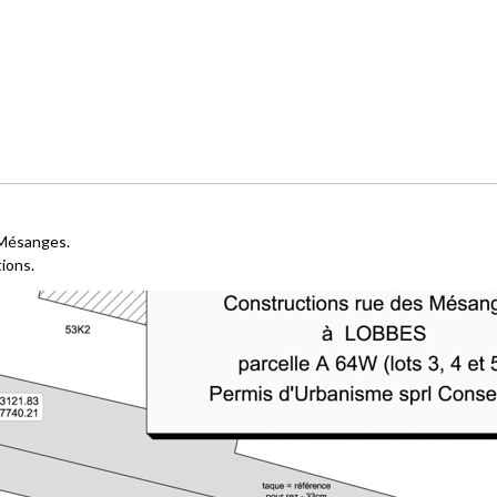
s Mésanges.
tions.